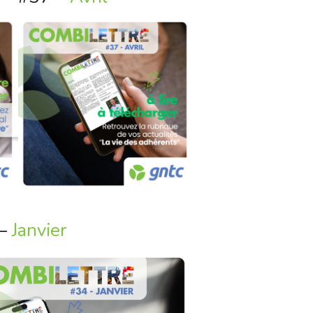
 –
Janvier