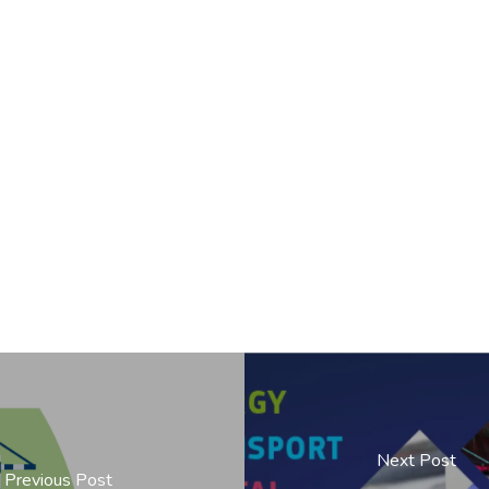
Next Post
Previous Post