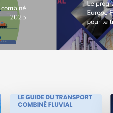
Le prog
t combiné
Europe Fa
2025
pour le 