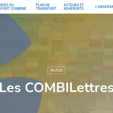
UIDES DU
PLAN DE
ACTEURS ET
L’OBSERV
SPORT COMBINÉ
TRANSPORT
ADHÉRENTS
Actus
Les COMBILettre