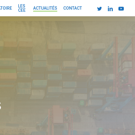
LES
TWITTER
LINKEDIN
YOUTUBE
ATOIRE
ACTUALITÉS
CONTACT
CEE
s