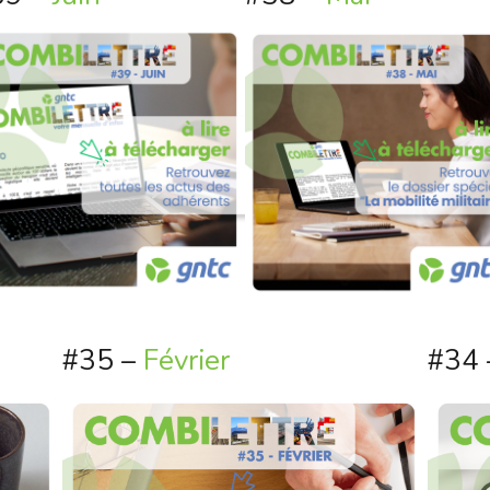
#35 –
Février
#34