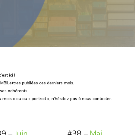
est ici !
MBILettres publiées ces derniers mois.
ses adhérents.
u mois » ou au « portrait », n’hésitez pas à nous contacter.
39 –
Juin
#38 –
Mai