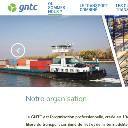
Skip
QUI
LE TRANSPORT
LES G
SOMMES-
COMBINÉ
TRAN
to
NOUS ?
main
content
Notre organisation
Le
GNTC
est l’organisation professionnelle, créée en 19
filière du transport combiné de fret et de l’intermodalité 