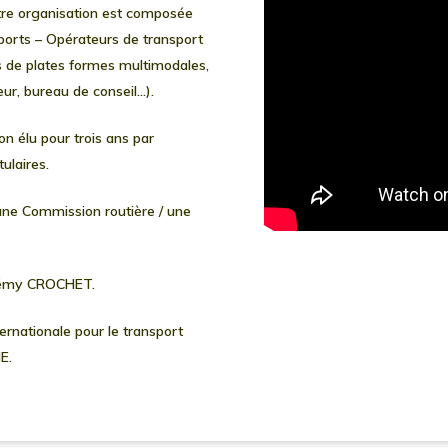
otre organisation est composée
ports – Opérateurs de transport
 de plates formes multimodales,
eur, bureau de conseil…).
n élu pour trois ans par
ulaires.
ne Commission routière / une
t Rémy CROCHET.
nternationale pour le transport
ME.