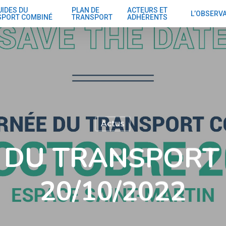
UIDES DU
PLAN DE
ACTEURS ET
L’OBSERV
SPORT COMBINÉ
TRANSPORT
ADHÉRENTS
Actus
 DU TRANSPORT
20/10/2022