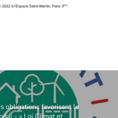
re 2022
à l’Espace Saint-Martin, Paris 3
.
ème
s obligations favorisant le
dal - « Loi Climat et