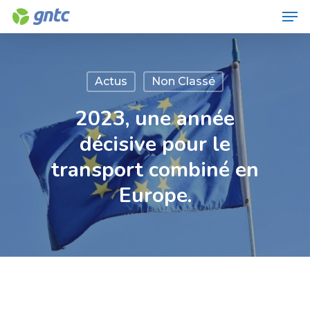
Men
Skip
to
Close
main
Menu
content
Actus
Non Classé
2023, une année
décisive pour le
transport combiné en
Europe.