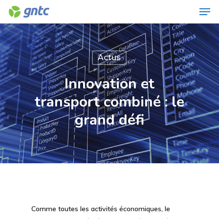
Men
Skip
to
Close
main
Menu
content
Actus
Innovation et
transport combiné : le
grand défi
Comme toutes les activités économiques, le