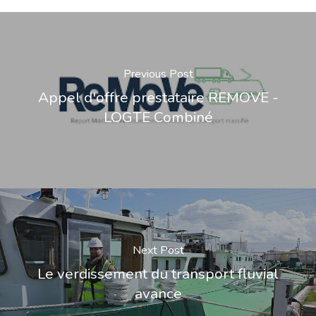
Previous Post
Appel d'offre prestataire REMOVE -
LOGTE Combiné
Next Post
Le verdissement du transport fluvial
avance