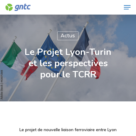
Men
Skip
to
Close
main
Menu
content
Actus
Le Projet Lyon-Turin
et les perspectives
pour le TCRR
Le projet de nouvelle liaison ferroviaire entre Lyon