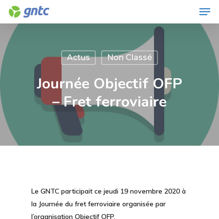
Men
Skip
to
Close
main
Menu
content
Actus
Non Classé
Journée Objectif OFP
– Fret ferroviaire
Le GNTC participait ce jeudi 19 novembre 2020 à
la Journée du fret ferroviaire organisée par
l’organisation Objectif OFP.