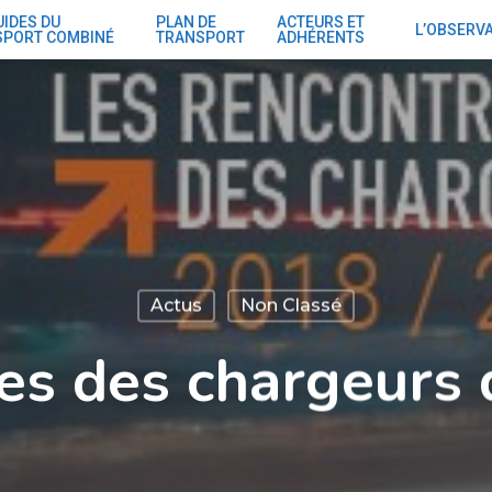
UIDES DU
PLAN DE
ACTEURS ET
L’OBSERV
SPORT COMBINÉ
TRANSPORT
ADHÉRENTS
Actus
Non Classé
es des chargeurs 