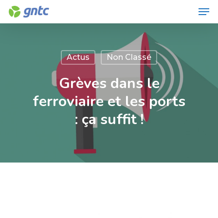
Men
Skip
to
Close
main
Menu
content
Actus
Non Classé
Grèves dans le
ferroviaire et les ports
: ça suffit !