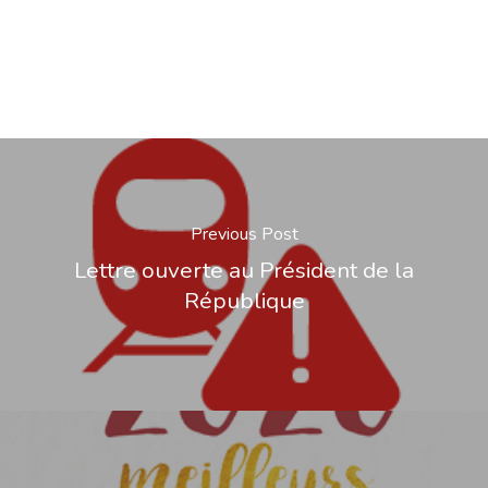
Previous Post
Lettre ouverte au Président de la
République