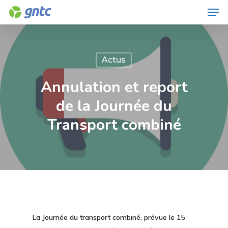
Men
Skip
to
Close
main
Menu
content
Actus
Annulation et report
de la Journée du
Transport combiné
La Journée du transport combiné, prévue le 15