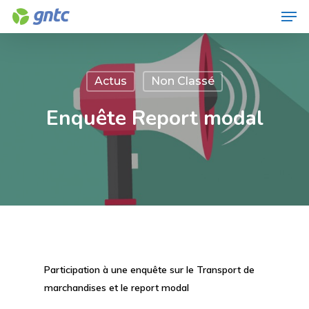
Men
Skip
to
Close
main
Menu
content
Actus
Non Classé
Enquête Report modal
Participation à une enquête sur le Transport de
marchandises et le report modal