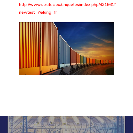
http://www.stratec.eu/enquetes/index.php/431661?
newtest=Y&lang=fr