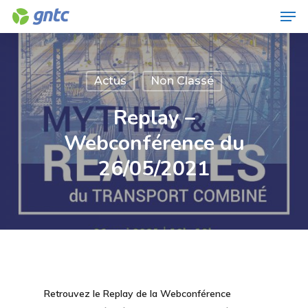
Men
Skip
to
Close
main
Menu
content
Actus
Non Classé
Replay –
Webconférence du
26/05/2021
Retrouvez le Replay de la Webconférence