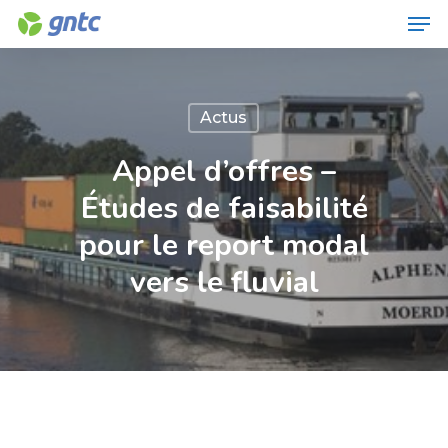
Men
Skip
to
Close
main
Menu
content
Actus
Appel d’offres –
Études de faisabilité
pour le report modal
vers le fluvial