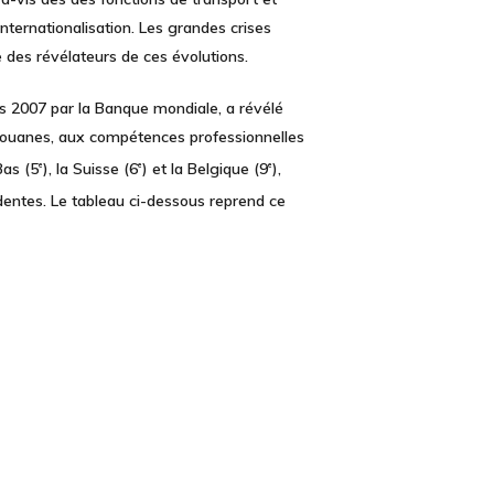
nternationalisation. Les grandes crises
des révélateurs de ces évolutions.
uis 2007 par la Banque mondiale, a révélé
 douanes, aux compétences professionnelles
Bas (5
), la Suisse (6
) et la Belgique (9
),
e
e
e
entes. Le tableau ci-dessous reprend ce